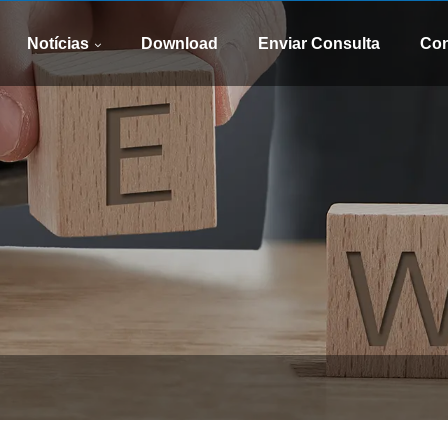
Whatsapp
E-mail
8613505426090
xinsen
Notícias
Download
Enviar Consulta
Con