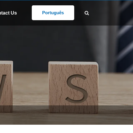
SIGA-NOS:
@gd-xs.com
Português
tact Us