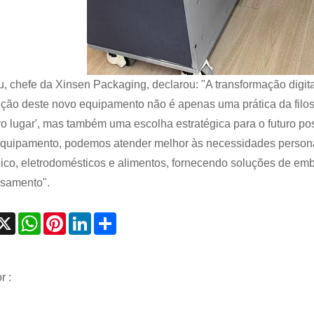
u, chefe da Xinsen Packaging, declarou: "A transformação digit
ução deste novo equipamento não é apenas uma prática da filoso
ro lugar', mas também uma escolha estratégica para o futuro 
quipamento, podemos atender melhor às necessidades persona
nico, eletrodomésticos e alimentos, fornecendo soluções de em
samento".
acebook
X
WhatsApp
Pinterest
LinkedIn
Share
r :