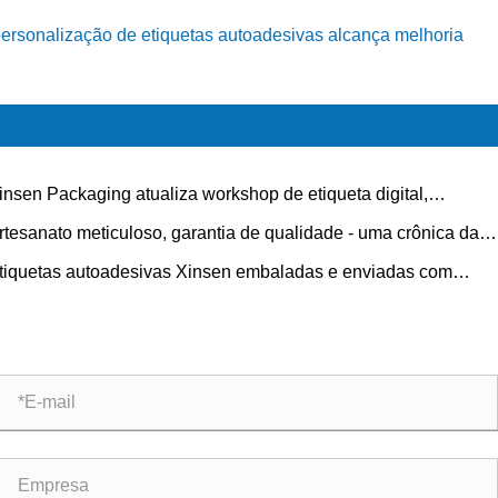
personalização de etiquetas autoadesivas alcança melhoria
insen Packaging atualiza workshop de etiqueta digital,
mitindo produção flexível de alta mistura com controle de
rtesanato meticuloso, garantia de qualidade - uma crônica da
lidade de processo completo
dução de impressão de etiquetas autoadesivas em placas PS
tiquetas autoadesivas Xinsen embaladas e enviadas com
Xinsen Packaging
esso, oferecendo soluções de etiquetas de alta qualidade em
do o mundo