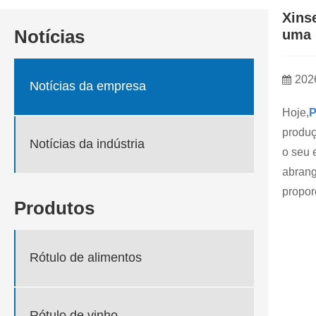
Xins
Notícias
uma 
202
Notícias da empresa
Hoje,
P
produç
Notícias da indústria
o seu 
abrang
propor
Produtos
Rótulo de alimentos
Rótulo de vinho