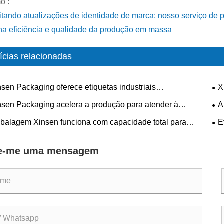
o :
tando atualizações de identidade de marca: nosso serviço de 
na eficiência e qualidade da produção em massa
ícias relacionadas
nsen Packaging oferece etiquetas industriais
X
alizadas de alta qualidade para aplicações industriais
per
nsen Packaging acelera a produção para atender à
A
exas
qua
nte demanda do mercado com fabricação eficiente de
pro
balagem Xinsen funciona com capacidade total para
E
tas personalizadas
da 
r pedidos de etiquetas adesivas personalizadas
suc
to
e-me uma mensagem