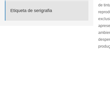
de tin
Etiqueta de serigrafia
reprod
exclus
aprese
ambien
desper
produç