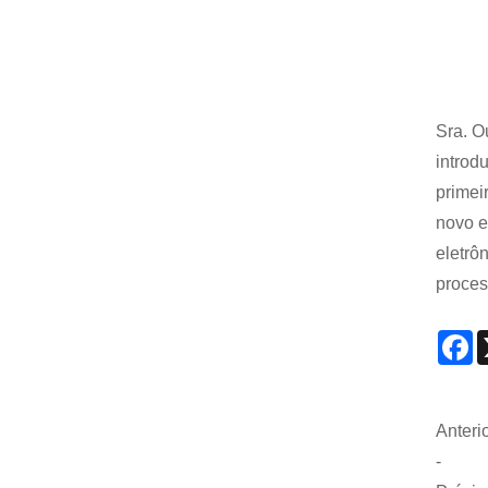
Sra. O
introd
primei
novo e
eletrô
proces
F
Anterio
-