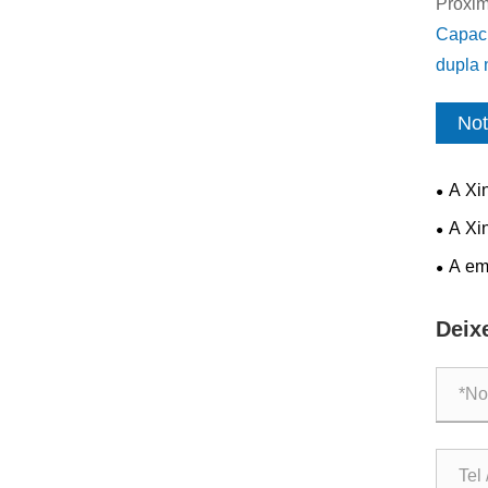
Próxim
Capaci
dupla 
Not
A Xi
person
A Xi
compl
cresce
A em
etique
atende
Deix