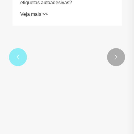


Como é testada a resistência à abrasão das
etiquetas autoadesivas?
Veja mais >>