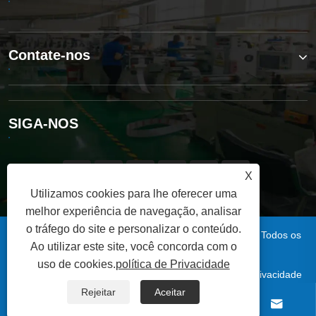
Contate-nos
SIGA-NOS
X
Utilizamos cookies para lhe oferecer uma
melhor experiência de navegação, analisar
o tráfego do site e personalizar o conteúdo.
Copyright © 2025 Qingdao Xinsen Packaging Co., Ltd. Todos os
Ao utilizar este site, você concorda com o
direitos reservados.
uso de cookies.
política de Privacidade
|
|
|
|
Links
Sitemap
RSS
XML
política de Privacidade
Rejeitar
Aceitar



