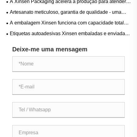
A Xinsen Packaging acelera a produção para atender à
controle de qualidade de processo completo
crescente demanda do mercado com fabricação eficiente
Artesanato meticuloso, garantia de qualidade - uma
de etiquetas personalizadas
crônica da produção de impressão de etiquetas
A embalagem Xinsen funciona com capacidade total
autoadesivas em placas PS da Xinsen Packaging
para atender pedidos de etiquetas adesivas
Etiquetas autoadesivas Xinsen embaladas e enviadas
personalizadas
com sucesso, oferecendo soluções de etiquetas de alta
Deixe-me uma mensagem
qualidade em todo o mundo